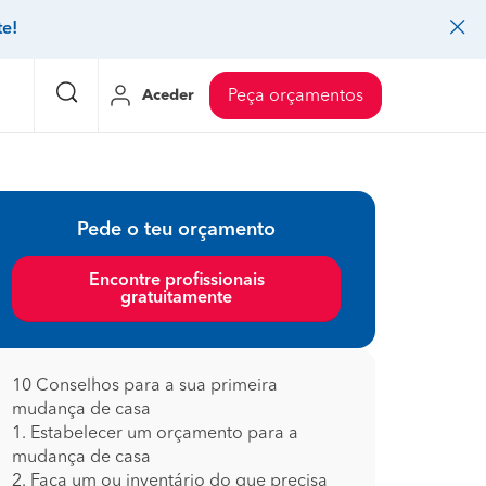
te!
Aceder
Peça orçamentos
eço Pedreiros
Mudanças
Preço Mudanças
Pede o teu orçamento
ia
eço Jardinagem
Decoração de interiores
Preço Instalação de painel sandwich
Encontre profissionais
gratuitamente
eço Carpintaria e marcenaria
Controlo de pragas
Preço Arquitetos
eço Pintura
Sistemas de segurança
Preço Controlo de pragas
eço Canalização
Faz tudo
Preço Pavimentos
10 Conselhos para a sua primeira
mudança de casa
icionado
eço Limpeza
Gesso cartonado
Preço Coberturas e telhados
1. Estabelecer um orçamento para a
mudança de casa
2. Faça um ou inventário do que precisa