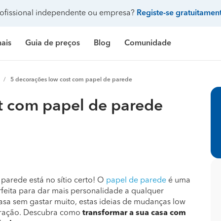
ofissional independente ou empresa?
Registe-se gratuitamen
nais
Guia de preços
Blog
Comunidade
Pergunte à comunidade
5 decorações low cost com papel de parede
Galeria de fotos
 de banho
delação casa de banho
Construção de casa
Limpeza
Preço Construção de casa
Limpeza
Pr
t com papel de parede
ndicionado
ozinha
delação de cozinha
Construção de piscina
Jardinagem
Preço Construção de piscina
Carpintaria e marcenar
Pr
Procenter
asa
delação de casa
Terraplanagem e demolições
Faz tudo
Preço Construção de garagem
Pintura
Pr
res
critório
elação de escritório
Engenheiros
Decoração de interiores
Preço Construção de casa contentor
Jardinagem
Pr
e banho
ifício
elação de edifício
Arquitetos
Carpintaria e marcenaria
Preço Terraplanagem e demolições
Pedreiros
Pr
parede está no sítio certo! O
papel de parede
é uma
rfeita para dar mais personalidade a qualquer
inha
iscina
elação de piscina
Topógrafos
Remodelação casa de banho
Preço Construção de edifício
Climatização e ar cond
Pr
asa sem gastar muito, estas ideias de mudanças low
piração. Descubra como
transformar a sua casa com