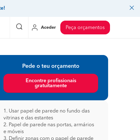
te!
Aceder
Peça orçamentos
eço Pedreiros
Mudanças
Preço Mudanças
Pede o teu orçamento
ia
eço Jardinagem
Decoração de interiores
Preço Instalação de painel sandwich
Encontre profissionais
gratuitamente
eço Carpintaria e marcenaria
Controlo de pragas
Preço Arquitetos
eço Pintura
Sistemas de segurança
Preço Controlo de pragas
eço Canalização
Faz tudo
Preço Pavimentos
1. Usar papel de parede no fundo das
vitrinas e das estantes
icionado
eço Limpeza
Gesso cartonado
Preço Coberturas e telhados
2. Papel de parede nas portas, armários
e móveis
3. Definir zonas com o papel de parede