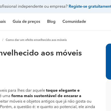
ofissional independente ou empresa?
Registe-se gratuitamen
nais
Guia de preços
Blog
Comunidade
Pergunte à comunidade
Como dar um efeito envelhecido aos móveis
Galeria de fotos
 de banho
delação casa de banho
Construção de casa
Limpeza
Preço Construção de casa
Limpeza
Pr
nvelhecido aos móveis
ndicionado
ozinha
delação de cozinha
Construção de piscina
Jardinagem
Preço Construção de piscina
Carpintaria e marcenar
Pr
Procenter
asa
delação de casa
Terraplanagem e demolições
Faz tudo
Preço Construção de garagem
Pintura
Pr
res
critório
elação de escritório
Engenheiros
Decoração de interiores
Preço Construção de casa contentor
Jardinagem
Pr
e banho
ifício
elação de edifício
Arquitetos
Carpintaria e marcenaria
Preço Terraplanagem e demolições
Pedreiros
Pr
veis para lhes dar aquele
toque elegante e
 é uma
forma mais sustentável de encarar a
inha
iscina
elação de piscina
Topógrafos
Remodelação casa de banho
Preço Construção de edifício
Climatização e ar cond
Pr
itar móveis e objetos antigos que já não gosta ou
 Porém, a questão é: e quanto ao potencial, ele ainda