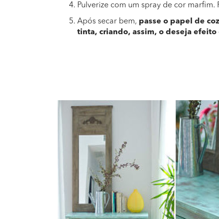
Pulverize com um spray de cor marfim.
Após secar bem,
passe o papel de coz
tinta, criando, assim, o deseja efeit