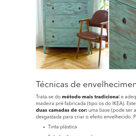
Técnicas de envelhecimen
Trata-se do
método mais tradiciona
l e ade
madeira pré-fabricada (tipo os do IKEA). Es
duas camadas de cor:
uma base (pode ser a
desgastada para criar o efeito envelhecido. Pa
Tinta plástica