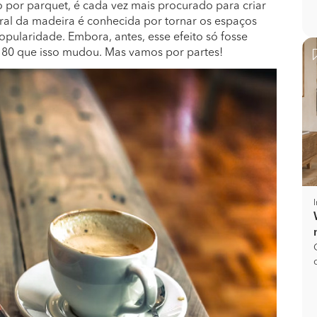
 por parquet, é cada vez mais procurado para criar
ural da madeira é conhecida por tornar os espaços
pularidade. Embora, antes, esse efeito só fosse
s 80 que isso mudou. Mas vamos por partes!