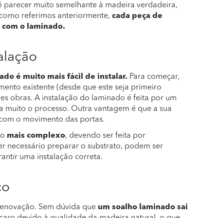
té parecer muito semelhante à madeira verdadeira,
, como referimos anteriormente,
cada peça de
e com o laminado.
alação
do é muito mais fácil de instalar.
Para começar,
ento existente (desde que este seja primeiro
es obras. A instalação do laminado é feita por um
ta muito o processo. Outra vantagem é que a sua
e com o movimento das portas.
ho
mais complexo
, devendo ser feita por
ser necessário preparar o substrato, podem ser
antir uma instalação correta.
ço
 renovação. Sem dúvida que
um soalho laminado sai