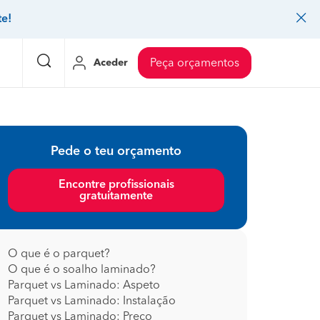
te!
Aceder
Peça orçamentos
eço Pedreiros
Mudanças
Preço Mudanças
Pede o teu orçamento
ia
eço Jardinagem
Decoração de interiores
Preço Instalação de painel sandwich
Encontre profissionais
gratuitamente
eço Carpintaria e marcenaria
Controlo de pragas
Preço Arquitetos
eço Pintura
Sistemas de segurança
Preço Controlo de pragas
eço Canalização
Faz tudo
Preço Pavimentos
O que é o parquet?
O que é o soalho laminado?
icionado
eço Limpeza
Gesso cartonado
Preço Coberturas e telhados
Parquet vs Laminado: Aspeto
Parquet vs Laminado: Instalação
Parquet vs Laminado: Preço