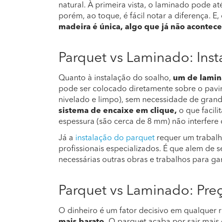
natural. À primeira vista, o laminado pode a
porém, ao toque, é fácil notar a diferença. E
madeira é única, algo que já não acontec
Parquet vs Laminado: Inst
Quanto à instalação do soalho,
um de lamina
pode ser colocado diretamente sobre o pavim
nivelado e limpo), sem necessidade de grand
sistema de encaixe em clique,
o que facili
espessura (são cerca de 8 mm) não interfer
Já a
instalação do parquet
requer um trabal
profissionais especializados. É que alem de 
necessárias outras obras e trabalhos para gar
Parquet vs Laminado: Pre
O dinheiro é um fator decisivo em qualquer