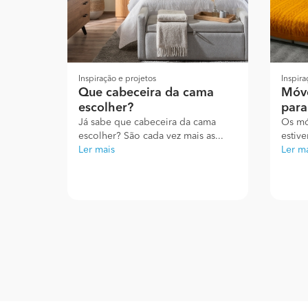
Inspiração e projetos
Inspira
Que cabeceira da cama
Móve
escolher?
para
Já sabe que cabeceira da cama
Os mó
escolher? São cada vez mais as...
estiv
Ler mais
Ler m