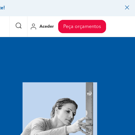
te!
Aceder
Peça orçamentos
eço Pedreiros
Mudanças
Preço Mudanças
ia
eço Jardinagem
Decoração de interiores
Preço Instalação de painel sandwich
eço Carpintaria e marcenaria
Controlo de pragas
Preço Arquitetos
eço Pintura
Sistemas de segurança
Preço Controlo de pragas
eço Canalização
Faz tudo
Preço Pavimentos
icionado
eço Limpeza
Gesso cartonado
Preço Coberturas e telhados