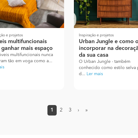
ção e projetos
Inspiração e projetos
is multifuncionais
Urban Jungle e como 
 ganhar mais espaço
incorporar na decoraç
da sua casa
veis multifuncionais nunca
eram tão em voga como a...
O Urban Jungle - também
ais
conhecido como estilo selva 
d...
Ler mais
1
2
3
›
»