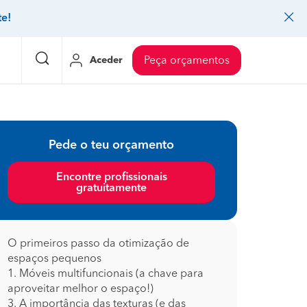
te!
Aceder
Peça orçamentos
eço Pedreiros
Mudanças
Preço Mudanças
Pede o teu orçamento
ia
eço Jardinagem
Decoração de interiores
Preço Instalação de painel sandwich
Encontre profissionais
gratuitamente
eço Carpintaria e marcenaria
Controlo de pragas
Preço Arquitetos
eço Pintura
Sistemas de segurança
Preço Controlo de pragas
eço Canalização
Faz tudo
Preço Pavimentos
O primeiros passo da otimização de
espaços pequenos
icionado
eço Limpeza
Gesso cartonado
Preço Coberturas e telhados
1. Móveis multifuncionais (a chave para
aproveitar melhor o espaço!)
3. A importância das texturas (e das