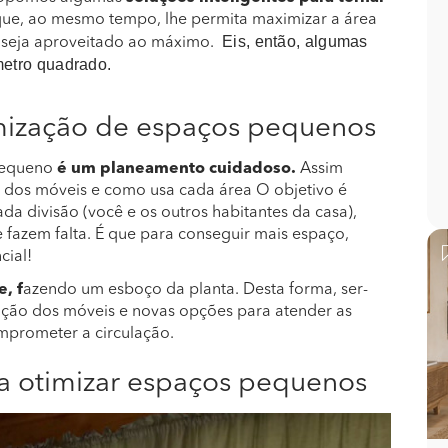
que, ao mesmo tempo, lhe permita maximizar a área
Eis, então, algumas
a seja aproveitado ao máximo.
metro quadrado.
imização de espaços pequenos
 pequeno
é um planeamento cuidadoso.
Assim
l dos móveis e como usa cada área O objetivo é
a divisão (você e os outros habitantes da casa),
e fazem falta. É que para conseguir mais espaço,
cial!
, f
azendo um esboço da planta. Desta forma, ser-
enação dos móveis e novas opções para atender as
omprometer a circulação.
a otimizar espaços pequenos