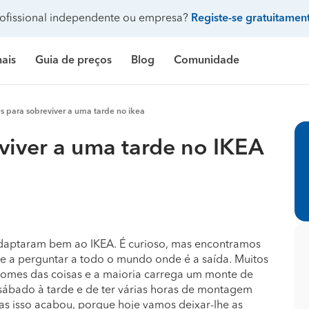
ofissional independente ou empresa?
Registe-se gratuitamen
nais
Guia de preços
Blog
Comunidade
Pergunte à comunidade
s para sobreviver a uma tarde no ikea
Galeria de fotos
 de banho
delação casa de banho
Construção de casa
Limpeza
Preço Construção de casa
Limpeza
Pr
viver a uma tarde no IKEA
ndicionado
ozinha
delação de cozinha
Construção de piscina
Jardinagem
Preço Construção de piscina
Carpintaria e marcenar
Pr
Procenter
asa
delação de casa
Terraplanagem e demolições
Faz tudo
Preço Construção de garagem
Pintura
Pr
res
critório
elação de escritório
Engenheiros
Decoração de interiores
Preço Construção de casa contentor
Jardinagem
Pr
e banho
ifício
elação de edifício
Arquitetos
Carpintaria e marcenaria
Preço Terraplanagem e demolições
Pedreiros
Pr
daptaram bem ao IKEA. É curioso, mas encontramos
e a perguntar a todo o mundo onde é a saída. Muitos
inha
iscina
elação de piscina
Topógrafos
Remodelação casa de banho
Preço Construção de edifício
Climatização e ar cond
Pr
nomes das coisas e a maioria carrega um monte de
 sábado à tarde e de ter várias horas de montagem
Mas isso acabou, porque hoje vamos deixar-lhe as