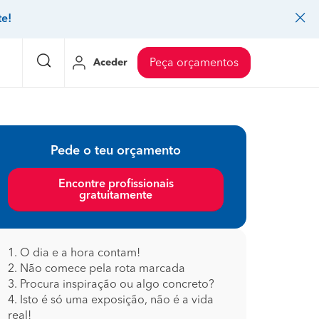
te!
Aceder
Peça orçamentos
eço Pedreiros
Mudanças
Preço Mudanças
Pede o teu orçamento
ia
eço Jardinagem
Decoração de interiores
Preço Instalação de painel sandwich
Encontre profissionais
gratuitamente
eço Carpintaria e marcenaria
Controlo de pragas
Preço Arquitetos
eço Pintura
Sistemas de segurança
Preço Controlo de pragas
eço Canalização
Faz tudo
Preço Pavimentos
1. O dia e a hora contam!
2. Não comece pela rota marcada
icionado
eço Limpeza
Gesso cartonado
Preço Coberturas e telhados
3. Procura inspiração ou algo concreto?
4. Isto é só uma exposição, não é a vida
real!