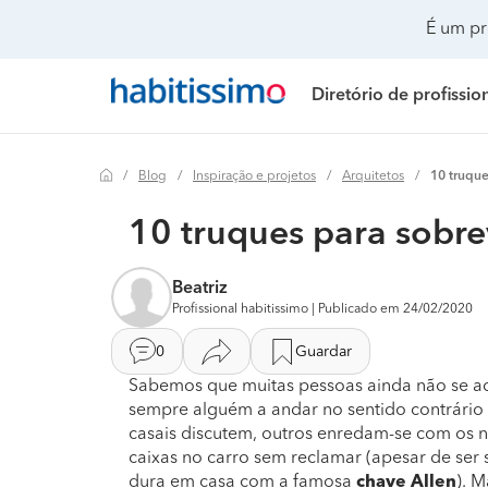
É um pr
Diretório de profissio
Blog
Inspiração e projetos
Arquitetos
10 truque
Painéis solares
Preço Painéis solares
Remodelação de casa
Realizar mudanças
Remodelação casa
Preço Remo
10 truques para sobre
Climatização e ar condicionado
Preço Instalação elétrica
Remodelação casa de banho
Climatização e ar co
Remodelação de c
Preço Remo
Beatriz
Instalação elétrica
Preço Isolamento térmico
Remodelação de cozinha
Construção de casa
Remodelação de c
Preço Remo
Profissional habitissimo | Publicado em 24/02/2020
Isolamento térmico
Preço Toldos
Decoração de interiores
Decoração de interio
Remodelação de es
Preço Remod
0
Guardar
Toldos
Preço Climatização e ar condicionado
Jardinagem
Remodelação casa d
Remodelação de ed
Preço Remod
Sabemos que muitas pessoas ainda não se a
sempre alguém a andar no sentido contrário 
Instalação de gás
Preço Instalação de gás
Pintura
Remodelação de coz
Remodelação de p
Preço Remod
casais discutem, outros enredam-se com os 
caixas no carro sem reclamar (apesar de ser
dura em casa com a famosa
chave Allen
). 