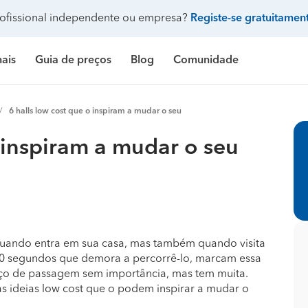
ofissional independente ou empresa?
Registe-se gratuitamen
nais
Guia de preços
Blog
Comunidade
Pergunte à comunidade
6 halls low cost que o inspiram a mudar o seu
Galeria de fotos
 de banho
delação casa de banho
Construção de casa
Limpeza
Preço Construção de casa
Limpeza
Pr
o inspiram a mudar o seu
ndicionado
ozinha
delação de cozinha
Construção de piscina
Jardinagem
Preço Construção de piscina
Carpintaria e marcenar
Pr
Procenter
asa
delação de casa
Terraplanagem e demolições
Faz tudo
Preço Construção de garagem
Pintura
Pr
res
critório
elação de escritório
Engenheiros
Decoração de interiores
Preço Construção de casa contentor
Jardinagem
Pr
e banho
ifício
elação de edifício
Arquitetos
Carpintaria e marcenaria
Preço Terraplanagem e demolições
Pedreiros
Pr
 quando entra em sua casa, mas também quando visita
 10 segundos que demora a percorrê-lo, marcam essa
inha
iscina
elação de piscina
Topógrafos
Remodelação casa de banho
Preço Construção de edifício
Climatização e ar cond
Pr
ço de passagem sem importância, mas tem muita.
 ideias low cost que o podem inspirar a mudar o