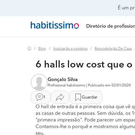
É um pr
Diretório de profissio
Blog
Inspiração e projetos
Remodelação De Casa
Painéis solares
Preço Painéis solares
Remodelação de casa
Realizar mudanças
Remodelação casa
Preço Remo
6 halls low cost que 
Climatização e ar condicionado
Preço Instalação elétrica
Remodelação casa de banho
Climatização e ar co
Remodelação de c
Preço Remo
Gonçalo Silva
Instalação elétrica
Preço Isolamento térmico
Remodelação de cozinha
Construção de casa
Remodelação de c
Preço Remo
Profissional habitissimo | Publicado em 02/01/2020
Isolamento térmico
Preço Toldos
Decoração de interiores
Decoração de interio
Remodelação de es
Preço Remod
1
Guardar
Toldos
Preço Climatização e ar condicionado
Jardinagem
Remodelação casa d
Remodelação de ed
Preço Remod
O hall de entrada é a primeira coisa que vê
as casas de outras pessoas. Sem dúvida, os
Instalação de gás
Preço Instalação de gás
Pintura
Remodelação de coz
Remodelação de p
Preço Remod
"primeira impressão". Pode parecer um espa
Contamos-lhe o porquê e mostramos algumas
seu.