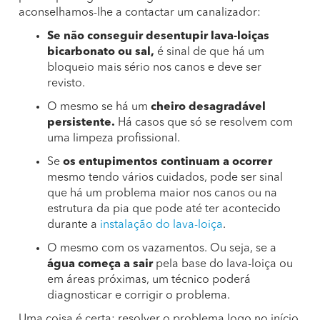
aconselhamos-lhe a contactar um canalizador:
Se não conseguir desentupir lava-loiças
bicarbonato ou sal,
é sinal de que há um
bloqueio mais sério nos canos e deve ser
revisto.
O mesmo se há um
cheiro desagradável
persistente.
Há casos que só se resolvem com
uma limpeza profissional.
Se
os entupimentos continuam a ocorrer
mesmo tendo vários cuidados, pode ser sinal
que há um problema maior nos canos ou na
estrutura da pia que pode até ter acontecido
durante a
instalação do lava-loiça
.
O mesmo com os vazamentos. Ou seja, se a
água começa a sair
pela base do lava-loiça ou
em áreas próximas, um técnico poderá
diagnosticar e corrigir o problema.
Uma coisa é certa: resolver o problema logo no início,