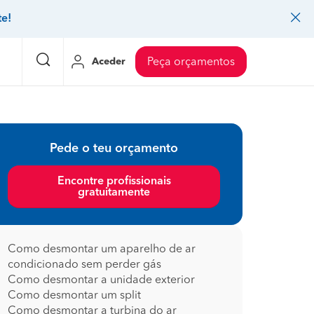
te!
Aceder
Peça orçamentos
eço Pedreiros
Mudanças
Preço Mudanças
Pede o teu orçamento
ia
eço Jardinagem
Decoração de interiores
Preço Instalação de painel sandwich
Encontre profissionais
gratuitamente
eço Carpintaria e marcenaria
Controlo de pragas
Preço Arquitetos
eço Pintura
Sistemas de segurança
Preço Controlo de pragas
eço Canalização
Faz tudo
Preço Pavimentos
Como desmontar um aparelho de ar
condicionado sem perder gás
icionado
eço Limpeza
Gesso cartonado
Preço Coberturas e telhados
Como desmontar a unidade exterior
Como desmontar um split
Como desmontar a turbina do ar