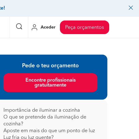
te!
Aceder
Peça orçamentos
eço Pedreiros
Mudanças
Preço Mudanças
Pede o teu orçamento
ia
eço Jardinagem
Decoração de interiores
Preço Instalação de painel sandwich
Encontre profissionais
gratuitamente
eço Carpintaria e marcenaria
Controlo de pragas
Preço Arquitetos
eço Pintura
Sistemas de segurança
Preço Controlo de pragas
eço Canalização
Faz tudo
Preço Pavimentos
Importância de iluminar a cozinha
O que se pretende da iluminação de
icionado
eço Limpeza
Gesso cartonado
Preço Coberturas e telhados
cozinha?
Aposte em mais do que um ponto de luz
Luz fria ou luz quente?