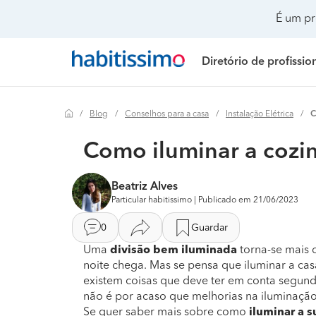
É um pr
Diretório de profissio
Blog
Conselhos para a casa
Instalação Elétrica
C
Painéis solares
Preço Painéis solares
Remodelação de casa
Realizar mudanças
Remodelação casa
Preço Remo
Como iluminar a cozi
Climatização e ar condicionado
Preço Instalação elétrica
Remodelação casa de banho
Climatização e ar co
Remodelação de c
Preço Remo
Beatriz Alves
Instalação elétrica
Preço Isolamento térmico
Remodelação de cozinha
Construção de casa
Remodelação de c
Preço Remo
Particular habitissimo | Publicado em 21/06/2023
Isolamento térmico
Preço Toldos
Decoração de interiores
Decoração de interio
Remodelação de es
Preço Remod
0
Guardar
Toldos
Preço Climatização e ar condicionado
Jardinagem
Remodelação casa d
Remodelação de ed
Preço Remod
Uma
divisão bem iluminada
torna-se mais 
noite chega. Mas se pensa que iluminar a ca
Instalação de gás
Preço Instalação de gás
Pintura
Remodelação de coz
Remodelação de p
Preço Remod
existem coisas que deve ter em conta segundo
não é por acaso que melhorias na iluminaçã
Se quer saber mais sobre como
iluminar a s