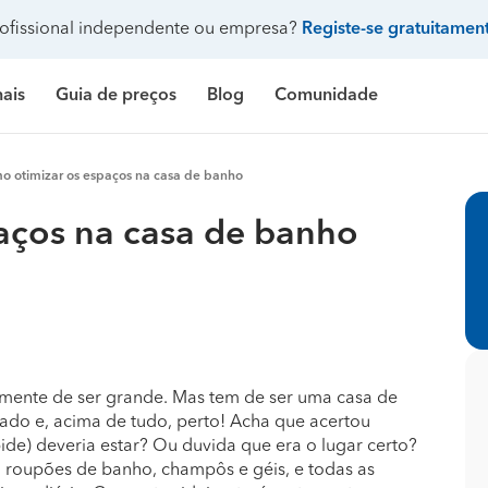
ofissional independente ou empresa?
Registe-se gratuitamen
nais
Guia de preços
Blog
Comunidade
Pergunte à comunidade
o otimizar os espaços na casa de banho
Galeria de fotos
 de banho
delação casa de banho
Construção de casa
Limpeza
Preço Construção de casa
Limpeza
Pr
aços na casa de banho
ndicionado
ozinha
delação de cozinha
Construção de piscina
Jardinagem
Preço Construção de piscina
Carpintaria e marcenar
Pr
Procenter
asa
delação de casa
Terraplanagem e demolições
Faz tudo
Preço Construção de garagem
Pintura
Pr
res
critório
elação de escritório
Engenheiros
Decoração de interiores
Preço Construção de casa contentor
Jardinagem
Pr
e banho
ifício
elação de edifício
Arquitetos
Carpintaria e marcenaria
Preço Terraplanagem e demolições
Pedreiros
Pr
amente de ser grande. Mas tem de ser uma casa de
ado e, acima de tudo, perto! Acha que acertou
inha
iscina
elação de piscina
Topógrafos
Remodelação casa de banho
Preço Construção de edifício
Climatização e ar cond
Pr
ide) deveria estar? Ou duvida que era o lugar certo?
s, roupões de banho, champôs e géis, e todas as