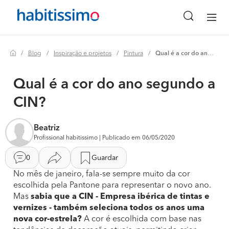
Blog
Inspiração e projetos
Pintura
Qual é a cor do ano segundo a cin?
Qual é a cor do ano segundo a
CIN?
Beatriz
Profissional habitissimo | Publicado em 06/05/2020
0
Guardar
No mês de janeiro, fala-se sempre muito da cor
escolhida pela Pantone para representar o novo ano.
Mas
sabia que a CIN - Empresa ibérica de tintas e
vernizes - também seleciona todos os anos uma
nova cor-estrela?
A cor é escolhida com base nas