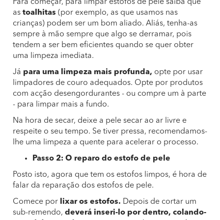
Para começar, para limpar estofos de pele saiba que
as
toalhitas
(por exemplo, as que usamos nas
crianças) podem ser um bom aliado. Aliás, tenha-as
sempre à mão sempre que algo se derramar, pois
tendem a ser bem eficientes quando se quer obter
uma limpeza imediata.
Já
para uma limpeza mais profunda,
opte por usar
limpadores de couro adequados. Opte por produtos
com acção desengordurantes - ou compre um à parte
- para limpar mais a fundo.
Na hora de secar, deixe a pele secar ao ar livre e
respeite o seu tempo. Se tiver pressa, recomendamos-
lhe uma limpeza a quente para acelerar o processo.
Passo 2: O reparo do estofo de pele
Posto isto, agora que tem os estofos limpos, é hora de
falar da reparação dos estofos de pele.
Comece por
lixar os estofos.
Depois de cortar um
sub-remendo,
deverá inseri-lo por dentro, colando-