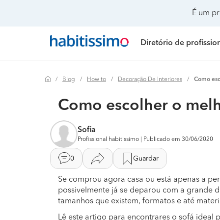
É um pr
Diretório de profissio
Blog
How to
Decoração De Interiores
Como esco
Painéis solares
Preço Painéis solares
Remodelação de casa
Realizar mudanças
Remodelação casa
Preço Remo
Como escolher o melho
Climatização e ar condicionado
Preço Instalação elétrica
Remodelação casa de banho
Climatização e ar co
Remodelação de c
Preço Remo
Sofia
Instalação elétrica
Preço Isolamento térmico
Remodelação de cozinha
Construção de casa
Remodelação de c
Preço Remo
Profissional habitissimo | Publicado em 30/06/2020
Isolamento térmico
Preço Toldos
Decoração de interiores
Decoração de interio
Remodelação de es
Preço Remod
0
Guardar
Toldos
Preço Climatização e ar condicionado
Jardinagem
Remodelação casa d
Remodelação de ed
Preço Remod
Se comprou agora casa ou está apenas a pen
possivelmente já se deparou com a grande dif
Instalação de gás
Preço Instalação de gás
Pintura
Remodelação de coz
Remodelação de p
Preço Remod
tamanhos que existem, formatos e até materi
Lê este artigo para encontrares o sofá ideal 