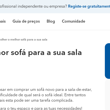
ofissional independente ou empresa?
Registe-se gratuitamen
nais
Guia de preços
Blog
Comunidade
Pergunte à comunidade
lher o melhor sofá para a sua sala
Galeria de fotos
 de banho
delação casa de banho
Construção de casa
Limpeza
Preço Construção de casa
Limpeza
Pr
r sofá para a sua sala
ndicionado
ozinha
delação de cozinha
Construção de piscina
Jardinagem
Preço Construção de piscina
Carpintaria e marcenar
Pr
Procenter
asa
delação de casa
Terraplanagem e demolições
Faz tudo
Preço Construção de garagem
Pintura
Pr
res
critório
elação de escritório
Engenheiros
Decoração de interiores
Preço Construção de casa contentor
Jardinagem
Pr
e banho
ifício
elação de edifício
Arquitetos
Carpintaria e marcenaria
Preço Terraplanagem e demolições
Pedreiros
Pr
sar em comprar um sofá novo para a sala-de-estar,
iculdade de qual será o sofá ideal. Entre tantos
inha
iscina
elação de piscina
Topógrafos
Remodelação casa de banho
Preço Construção de edifício
Climatização e ar cond
Pr
ais esta pode ser uma tarefa complicada.
para o teu espaço e para as tuas necessidades!