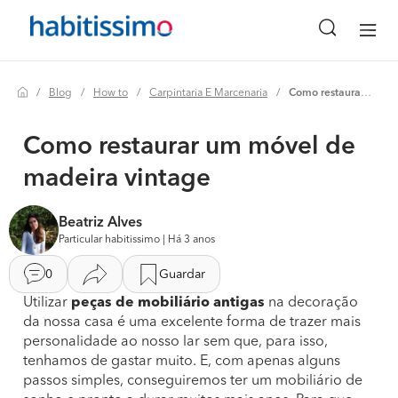
Blog
How to
Carpintaria E Marcenaria
Como restaurar um móvel de madeira vintage
Como restaurar um móvel de
madeira vintage
Beatriz Alves
Particular habitissimo | Há 3 anos
0
Guardar
Utilizar
peças de mobiliário antigas
na decoração
da nossa casa é uma excelente forma de trazer mais
personalidade ao nosso lar sem que, para isso,
tenhamos de gastar muito. E, com apenas alguns
passos simples, conseguiremos ter um mobiliário de