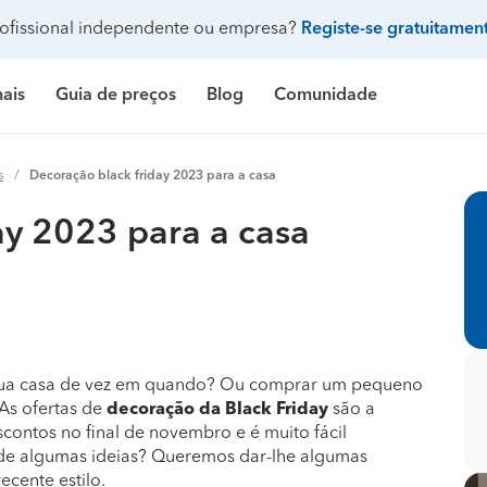
ofissional independente ou empresa?
Registe-se gratuitamen
nais
Guia de preços
Blog
Comunidade
Pergunte à comunidade
s
Decoração black friday 2023 para a casa
Galeria de fotos
 de banho
delação casa de banho
Construção de casa
Limpeza
Preço Construção de casa
Limpeza
Pr
ay 2023 para a casa
ndicionado
ozinha
delação de cozinha
Construção de piscina
Jardinagem
Preço Construção de piscina
Carpintaria e marcenar
Pr
Procenter
asa
delação de casa
Terraplanagem e demolições
Faz tudo
Preço Construção de garagem
Pintura
Pr
res
critório
elação de escritório
Engenheiros
Decoração de interiores
Preço Construção de casa contentor
Jardinagem
Pr
e banho
ifício
elação de edifício
Arquitetos
Carpintaria e marcenaria
Preço Terraplanagem e demolições
Pedreiros
Pr
sua casa de vez em quando? Ou comprar um pequeno
 As ofertas de
decoração da Black Friday
são a
inha
iscina
elação de piscina
Topógrafos
Remodelação casa de banho
Preço Construção de edifício
Climatização e ar cond
Pr
scontos no final de novembro e é muito fácil
a de algumas ideias? Queremos dar-lhe algumas
ecente estilo.