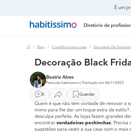
É um pr
Diretório de profissio
Blog
Conselhos para a casa
Decoração De Interiore
Painéis solares
Preço Painéis solares
Remodelação de casa
Realizar mudanças
Remodelação casa
Preço Remo
Decoração Black Frid
Climatização e ar condicionado
Preço Instalação elétrica
Remodelação casa de banho
Climatização e ar co
Remodelação de c
Preço Remo
Beatriz Alves
Instalação elétrica
Preço Isolamento térmico
Remodelação de cozinha
Construção de casa
Remodelação de c
Preço Remo
Particular habitissimo | Publicado em 06/11/2023
Isolamento térmico
Preço Toldos
Decoração de interiores
Decoração de interio
Remodelação de es
Preço Remod
0
Guardar
Toldos
Preço Climatização e ar condicionado
Jardinagem
Remodelação casa d
Remodelação de ed
Preço Remod
Quem é que não tem vontade de renovar a 
mimo para lhe dar um toque extra de estilo?
Instalação de gás
Preço Instalação de gás
Pintura
Remodelação de coz
Remodelação de p
Preço Remod
desculpa perfeita. As lojas fazem grandes de
encontrar
verdadeiras pechinchas
. Precis
sugestões para vestir a sua casa com o mais r