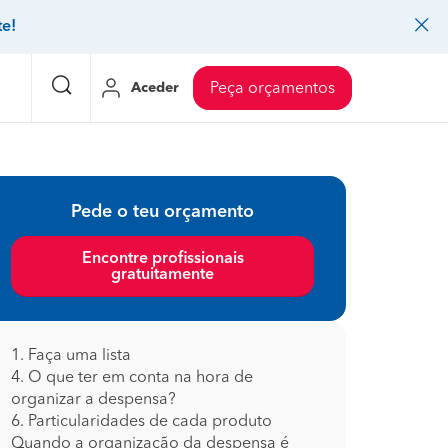
te!
Aceder
Peça orçamentos
eço Pedreiros
Mudanças
Preço Mudanças
Pede o teu orçamento
ia
eço Jardinagem
Decoração de interiores
Preço Instalação de painel sandwich
Encontre profissionais
gratuitamente
eço Carpintaria e marcenaria
Controlo de pragas
Preço Arquitetos
eço Pintura
Sistemas de segurança
Preço Controlo de pragas
eço Canalização
Faz tudo
Preço Pavimentos
1. Faça uma lista
4. O que ter em conta na hora de
icionado
eço Limpeza
Gesso cartonado
Preço Coberturas e telhados
organizar a despensa?
6. Particularidades de cada produto
Quando a organização da despensa é