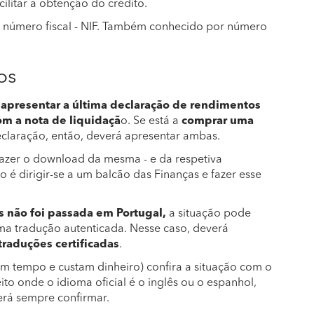
cilitar a obtenção do crédito.
 número fiscal - NIF. Também conhecido por número
os
apresentar a última declaração de rendimentos
m a nota de liquidaçã
o. Se está a
comprar uma
claração, então, deverá apresentar ambas.
e fazer o download da mesma - e da respetiva
 é dirigir-se a um balcão das Finanças e fazer esse
s não foi passada em Portugal,
a situação pode
ma tradução autenticada. Nesse caso, deverá
traduções certificadas
.
am tempo e custam dinheiro) confira a situação com o
to onde o idioma oficial é o inglês ou o espanhol,
erá sempre confirmar.