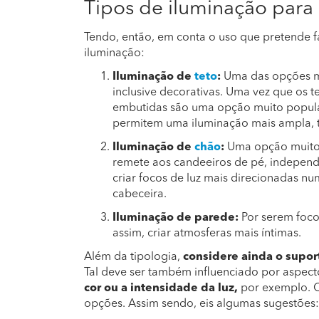
Tipos de iluminação para
Tendo, então, em conta o uso que pretende f
iluminação:
Iluminação de
teto
:
Uma das opções ma
inclusive decorativas. Uma vez que os t
embutidas são uma opção muito popula
permitem uma iluminação mais ampla, 
Iluminação de
chão
:
Uma opção muito c
remete aos candeeiros de pé, independ
criar focos de luz mais direcionadas 
cabeceira.
Iluminação de parede:
Por serem focos
assim, criar atmosferas mais íntimas.
Além da tipologia,
considere ainda o supor
Tal deve ser também influenciado por aspec
cor ou a intensidade da luz,
por exemplo. O
opções. Assim sendo, eis algumas sugestões: