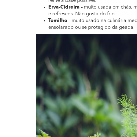
rente à base possível.
Erva-Cidreira
– muito usada em chás, 
e refrescos. Não gosta do frio.
Tomilho
– muito usado na culinária medi
ensolarado ou se protegido da geada.