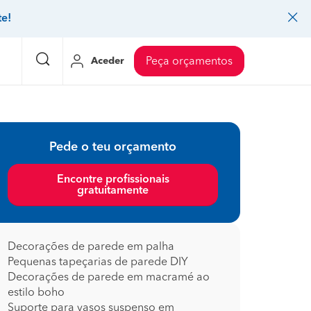
te!
Aceder
Peça orçamentos
eço Pedreiros
Mudanças
Preço Mudanças
Pede o teu orçamento
ia
eço Jardinagem
Decoração de interiores
Preço Instalação de painel sandwich
Encontre profissionais
gratuitamente
eço Carpintaria e marcenaria
Controlo de pragas
Preço Arquitetos
eço Pintura
Sistemas de segurança
Preço Controlo de pragas
eço Canalização
Faz tudo
Preço Pavimentos
Decorações de parede em palha
Pequenas tapeçarias de parede DIY
icionado
eço Limpeza
Gesso cartonado
Preço Coberturas e telhados
Decorações de parede em macramé ao
estilo boho
Suporte para vasos suspenso em