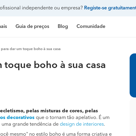
ofissional independente ou empresa?
Registe-se gratuitamen
nais
Guia de preços
Blog
Comunidade
Pergunte à comunidade
y para dar um toque boho à sua casa
Galeria de fotos
 de banho
delação casa de banho
Construção de casa
Limpeza
Preço Construção de casa
Limpeza
Pr
m toque boho à sua casa
ndicionado
ozinha
delação de cozinha
Construção de piscina
Jardinagem
Preço Construção de piscina
Carpintaria e marcenar
Pr
Procenter
asa
delação de casa
Terraplanagem e demolições
Faz tudo
Preço Construção de garagem
Pintura
Pr
res
critório
elação de escritório
Engenheiros
Decoração de interiores
Preço Construção de casa contentor
Jardinagem
Pr
e banho
ifício
elação de edifício
Arquitetos
Carpintaria e marcenaria
Preço Terraplanagem e demolições
Pedreiros
Pr
ecletismo, pelas misturas de cores, pelas
os decorativos
que o tornam tão apelativo. É um
inha
iscina
elação de piscina
Topógrafos
Remodelação casa de banho
Preço Construção de edifício
Climatização e ar cond
Pr
mo uma grande tendência de
design de interiores
.
 você mesmo" no estilo boho é uma forma criativa e