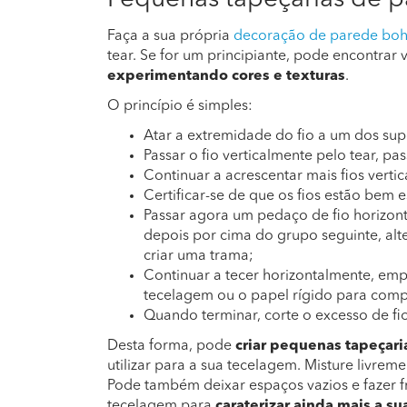
Pequenas tapeçarias de p
Faça a sua própria
decoração de parede bo
tear. Se for um principiante, pode encontrar v
experimentando cores e texturas
.
O princípio é simples:
Atar a extremidade do fio a um dos supo
Passar o fio verticalmente pelo tear, pa
Continuar a acrescentar mais fios vertic
Certificar-se de que os fios estão bem e
Passar agora um pedaço de fio horizont
depois por cima do grupo seguinte, alte
criar uma trama;
Continuar a tecer horizontalmente, em
tecelagem ou o papel rígido para compa
Quando terminar, corte o excesso de fi
Desta forma, pode
criar pequenas tapeçari
utilizar para a sua tecelagem. Misture livrem
Pode também deixar espaços vazios e fazer f
tecelagem para
caraterizar ainda mais a s