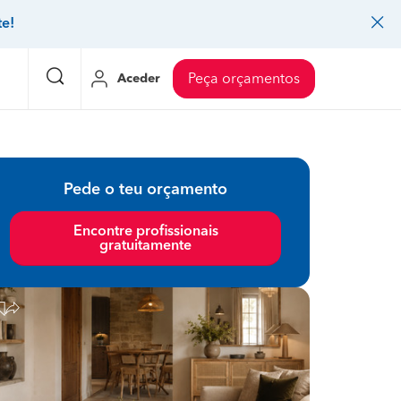
te!
Aceder
Peça orçamentos
eço Pedreiros
Mudanças
Preço Mudanças
Pede o teu orçamento
ia
eço Jardinagem
Decoração de interiores
Preço Instalação de painel sandwich
Encontre profissionais
gratuitamente
eço Carpintaria e marcenaria
Controlo de pragas
Preço Arquitetos
eço Pintura
Sistemas de segurança
Preço Controlo de pragas
eço Canalização
Faz tudo
Preço Pavimentos
icionado
eço Limpeza
Gesso cartonado
Preço Coberturas e telhados