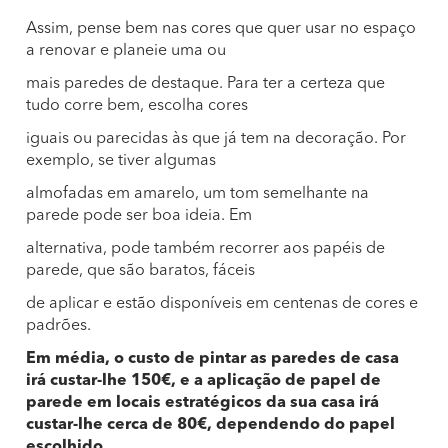
Assim, pense bem nas cores que quer usar no espaço
a renovar e planeie uma ou
mais paredes de destaque. Para ter a certeza que
tudo corre bem, escolha cores
iguais ou parecidas às que já tem na decoração. Por
exemplo, se tiver algumas
almofadas em amarelo, um tom semelhante na
parede pode ser boa ideia. Em
alternativa, pode também recorrer aos papéis de
parede, que são baratos, fáceis
de aplicar e estão disponíveis em centenas de cores e
padrões.
Em média, o custo de pintar as paredes de casa
irá custar-lhe 150€, e a aplicação de papel de
parede em locais estratégicos da sua casa irá
custar-lhe cerca de 80€, dependendo do papel
escolhido.