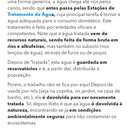
uma forma genérica, a água chega até nós pelos
canos, sendo que
antes passa pelas Estações de
Tratamento de Águ
a,
cuja principal tarefa é tornar a
água adequada para o consumo doméstico. Este
tratamento é feito por entidades oficiais e
competentes. Note que a água tratada
vem de
recursos naturais, sendo feita de forma bruta em
rios e albufeiras,
mas também no subsolo (nos
lençóis de água), através de furos ou de poços.
Depois de “tratada”, esta água é
guardada em
reservatórios
e é, a partir daí, distribuída à
população.
Porém, o trabalho não se fica por aqui! Depois de
usada por nós (seja na cozinha, no jardim, na casa de
banho, etc.), ela
é devolvida para ser novamente
tratada
. Só depois disto é que aa água
é devolvida à
natureza,
encontrando-se já
em condições
ambientalmente seguras
para não contaminar os
ecossistemas.