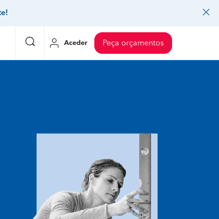
te!
Aceder
Peça orçamentos
eço Pedreiros
Mudanças
Preço Mudanças
ia
eço Jardinagem
Decoração de interiores
Preço Instalação de painel sandwich
eço Carpintaria e marcenaria
Controlo de pragas
Preço Arquitetos
eço Pintura
Sistemas de segurança
Preço Controlo de pragas
eço Canalização
Faz tudo
Preço Pavimentos
icionado
eço Limpeza
Gesso cartonado
Preço Coberturas e telhados