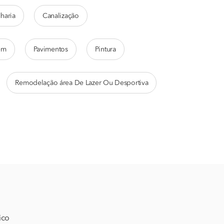
lharia
Canalização
em
Pavimentos
Pintura
Remodelação área De Lazer Ou Desportiva
ico