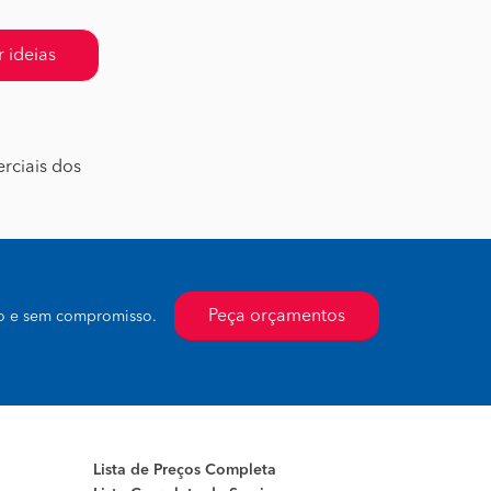
 ideias
rciais dos
Peça orçamentos
to e sem compromisso.
Lista de Preços Completa