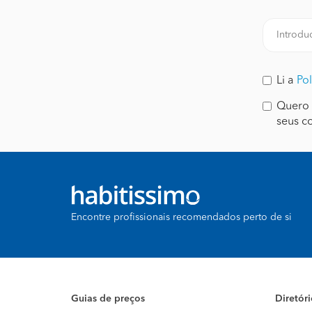
Li a
Pol
Quero 
seus c
Encontre profissionais recomendados perto de si
Guias de preços
Diretór