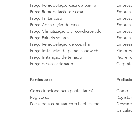
Preço Remodelação casa de banho
Empresa
Preço Remodelação de casa
Empresa
Preço Pintar casa
Empresa
Preço Construção de casa
Empresa
Preço Climatização e ar condicionado
Empresa
Preço Painéis solares
Empresa
Preço Remodelação de cozinha
Empresa
Preço Instalação de painel sandwich
Pintores
Preço Instalação de telhado
Pedreir
Preço gesso cartonado
Carpint
Particulares
Profissi
Como funciona para particulares?
Como fu
Registe-se
Registe-
Dicas para contratar com habitissimo
Descarr
Calcula