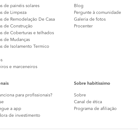
s de painéis solares
Blog
s de Limpeza
Pergunte à comunidade
s de Remodelação De Casa
Galeria de fotos
s de Construção
Procenter
s de Coberturas e telhados
s de Mudanças
s de Isolamento Termico
os
eiros e marceneiros
onais
Sobre habitissimo
nciona para profissionais?
Sobre
se
Canal de ética
egue a app
Programa de afiliação
dora de investimento