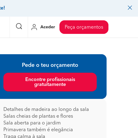
te!
Aceder
Peça orçamentos
eço Pedreiros
Mudanças
Preço Mudanças
Pede o teu orçamento
ia
eço Jardinagem
Decoração de interiores
Preço Instalação de painel sandwich
Encontre profissionais
gratuitamente
eço Carpintaria e marcenaria
Controlo de pragas
Preço Arquitetos
eço Pintura
Sistemas de segurança
Preço Controlo de pragas
eço Canalização
Faz tudo
Preço Pavimentos
Detalhes de madeira ao longo da sala
Salas cheias de plantas e flores
icionado
eço Limpeza
Gesso cartonado
Preço Coberturas e telhados
Sala aberta para o jardim
Primavera também é elegância
Traga calma à sala