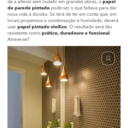
de a alterar sem investir em grandes obras, o
papel
de parede pintado
pode ser o que faltava para dar
nova vida à divisão. Só terá de ter em conta que, em
locais propensos a condensação e humidade, deverá
usar
papel pintado vinílico
. O resultado será tão
resistente como
prático, duradouro e funcional
.
Atreve-se?