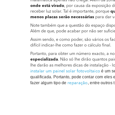
matemática apenas não chega. Além da zona,
onde está virado
, por causa da exposição d
receber luz solar. Tal é importante, porque
qu
menos placas serão necessárias
para dar v
Note também que a questão do espaço dispon
Além de que, pode acabar por não ser sufici
Assim sendo, e como poder, são vários os fa
difícil indicar-lhe como fazer o cálculo final.
Portanto, para obter um número exacto, a no
especializada
. Não só lhe dirão quantos pai
lhe darão as melhores dicas de instalação - lo
é um se
instalar um painel solar fotovoltaico
qualificada. Portanto, pode contar com eles e
fazer algum tipo de
, entre outros
reparação