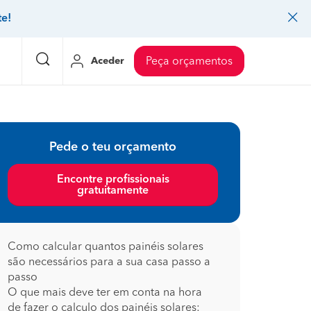
te!
Aceder
Peça orçamentos
eço Pedreiros
Mudanças
Preço Mudanças
Pede o teu orçamento
ia
eço Jardinagem
Decoração de interiores
Preço Instalação de painel sandwich
Encontre profissionais
gratuitamente
eço Carpintaria e marcenaria
Controlo de pragas
Preço Arquitetos
eço Pintura
Sistemas de segurança
Preço Controlo de pragas
eço Canalização
Faz tudo
Preço Pavimentos
Como calcular quantos painéis solares
são necessários para a sua casa passo a
icionado
eço Limpeza
Gesso cartonado
Preço Coberturas e telhados
passo
O que mais deve ter em conta na hora
de fazer o calculo dos painéis solares: