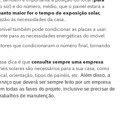
 também é importante a posição do local (
para
o sol) e do número, médio, que o painel estará a
anto maior for o tempo de exposição solar,
azão às necessidades da casa..
ível também pode condicionar as placas a usar.
ente para as necessidades energéticas do imóvel.
ctores que condicionaram o número final, tornando
ssa dica é que
consulte sempre uma empresa
néis solares são necessários para a sua casa, como
Além disso, a
cal, orientação, tipos de painéis, etc.
rviço que deverá ser sempre feito por um empresa
m todas as fases do projeto, inclusive se precisar de
 trabalhos de manutenção.