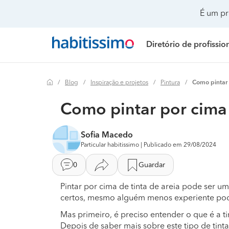
É um pr
Diretório de profissio
Blog
Inspiração e projetos
Pintura
Como pintar 
Painéis solares
Preço Painéis solares
Remodelação de casa
Realizar mudanças
Remodelação casa
Preço Remo
Como pintar por cima 
Climatização e ar condicionado
Preço Instalação elétrica
Remodelação casa de banho
Climatização e ar co
Remodelação de c
Preço Remo
Sofia Macedo
Instalação elétrica
Preço Isolamento térmico
Remodelação de cozinha
Construção de casa
Remodelação de c
Preço Remo
Particular habitissimo | Publicado em 29/08/2024
Isolamento térmico
Preço Toldos
Decoração de interiores
Decoração de interio
Remodelação de es
Preço Remod
0
Guardar
Toldos
Preço Climatização e ar condicionado
Jardinagem
Remodelação casa d
Remodelação de ed
Preço Remod
Pintar por cima de tinta de areia pode ser 
certos, mesmo alguém menos experiente pod
Instalação de gás
Preço Instalação de gás
Pintura
Remodelação de coz
Remodelação de p
Preço Remod
Mas primeiro, é preciso entender o que é a tin
Depois de saber mais sobre este tipo de tinta