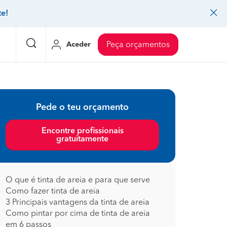
te!
Aceder
Peça orçamentos
eço Pedreiros
Mudanças
Preço Mudanças
Pede o teu orçamento
ia
eço Jardinagem
Decoração de interiores
Preço Instalação de painel sandwich
Encontre profissionais
gratuitamente
eço Carpintaria e marcenaria
Controlo de pragas
Preço Arquitetos
eço Pintura
Sistemas de segurança
Preço Controlo de pragas
eço Canalização
Faz tudo
Preço Pavimentos
O que é tinta de areia e para que serve
Como fazer tinta de areia
icionado
eço Limpeza
Gesso cartonado
Preço Coberturas e telhados
3 Principais vantagens da tinta de areia
Como pintar por cima de tinta de areia
em 6 passos