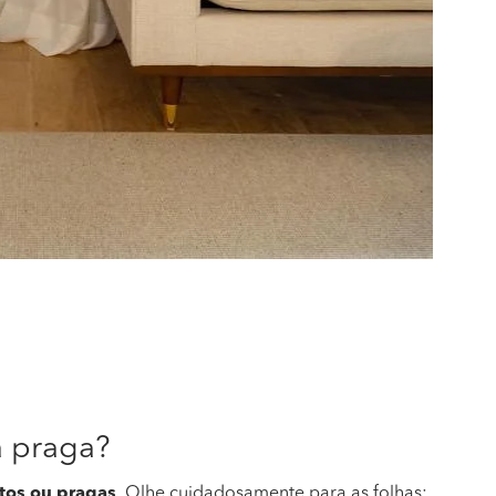
a praga?
etos ou pragas
. Olhe cuidadosamente para as folhas: