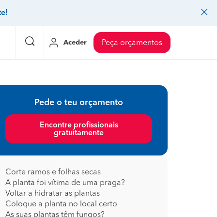
te!
Aceder
Peça orçamentos
eço Pedreiros
Mudanças
Preço Mudanças
Pede o teu orçamento
ia
eço Jardinagem
Decoração de interiores
Preço Instalação de painel sandwich
Encontre profissionais
gratuitamente
eço Carpintaria e marcenaria
Controlo de pragas
Preço Arquitetos
eço Pintura
Sistemas de segurança
Preço Controlo de pragas
eço Canalização
Faz tudo
Preço Pavimentos
Corte ramos e folhas secas
A planta foi vítima de uma praga?
icionado
eço Limpeza
Gesso cartonado
Preço Coberturas e telhados
Voltar a hidratar as plantas
Coloque a planta no local certo
As suas plantas têm fungos?