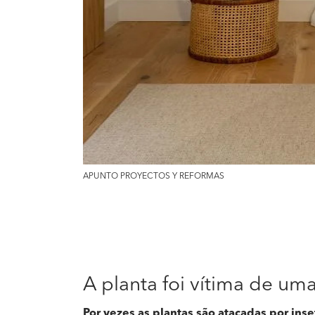
APUNTO PROYECTOS Y REFORMAS
A planta foi vítima de um
Por vezes as plantas são atacadas por ins