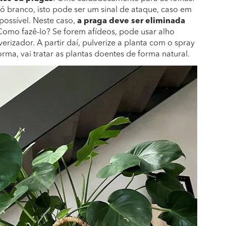
ó branco, isto pode ser um sinal de ataque, caso em
possível. Neste caso,
a praga deve ser eliminada
 Como fazê-lo? Se forem afídeos, pode usar alho
rizador. A partir daí, pulverize a planta com o spray
ma, vai tratar as plantas doentes de forma natural.