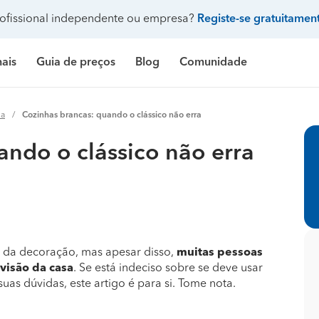
ofissional independente ou empresa?
Registe-se gratuitamen
nais
Guia de preços
Blog
Comunidade
Pergunte à comunidade
ha
Cozinhas brancas: quando o clássico não erra
Galeria de fotos
 de banho
delação casa de banho
Construção de casa
Limpeza
Preço Construção de casa
Limpeza
Pr
ndo o clássico não erra
ndicionado
ozinha
delação de cozinha
Construção de piscina
Jardinagem
Preço Construção de piscina
Carpintaria e marcenar
Pr
Procenter
asa
delação de casa
Terraplanagem e demolições
Faz tudo
Preço Construção de garagem
Pintura
Pr
res
critório
elação de escritório
Engenheiros
Decoração de interiores
Preço Construção de casa contentor
Jardinagem
Pr
e banho
ifício
elação de edifício
Arquitetos
Carpintaria e marcenaria
Preço Terraplanagem e demolições
Pedreiros
Pr
o da decoração, mas apesar disso,
muitas pessoas
visão da casa
. Se está indeciso sobre se deve usar
inha
iscina
elação de piscina
Topógrafos
Remodelação casa de banho
Preço Construção de edifício
Climatização e ar cond
Pr
suas dúvidas, este artigo é para si. Tome nota.