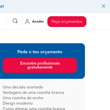
te!
Aceder
Peça orçamentos
eço Pedreiros
Mudanças
Preço Mudanças
Pede o teu orçamento
ia
eço Jardinagem
Decoração de interiores
Preço Instalação de painel sandwich
Encontre profissionais
gratuitamente
eço Carpintaria e marcenaria
Controlo de pragas
Preço Arquitetos
eço Pintura
Sistemas de segurança
Preço Controlo de pragas
eço Canalização
Faz tudo
Preço Pavimentos
Uma decisão acertada
Vantagens de uma cozinha branca
icionado
eço Limpeza
Gesso cartonado
Preço Coberturas e telhados
Uma cozinha de sonho
Design moderno
Como alegrar uma cozinha branca