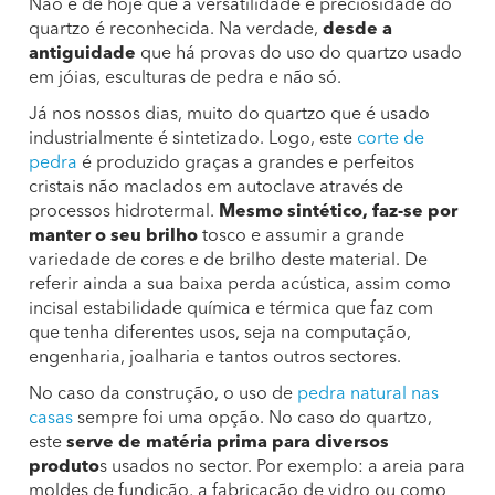
Não é de hoje que a versatilidade e preciosidade do
quartzo é reconhecida. Na verdade,
desde a
antiguidade
que há provas do uso do quartzo usado
em jóias, esculturas de pedra e não só.
Já nos nossos dias, muito do quartzo que é usado
industrialmente é sintetizado. Logo, este
corte de
pedra
é produzido graças a grandes e perfeitos
cristais não maclados em autoclave através de
processos hidrotermal.
Mesmo sintético, faz-se por
manter o seu brilho
tosco e assumir a grande
variedade de cores e de brilho deste material. De
referir ainda a sua baixa perda acústica, assim como
incisal estabilidade química e térmica que faz com
que tenha diferentes usos, seja na computação,
engenharia, joalharia e tantos outros sectores.
No caso da construção, o uso de
pedra natural nas
casas
sempre foi uma opção. No caso do quartzo,
este
serve de matéria prima para diversos
produto
s usados no sector. Por exemplo: a areia para
moldes de fundição, a fabricação de vidro ou como